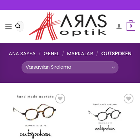
Skip
to
content
Ara:
0
ANA SAYFA
/
GENEL
/
MARKALAR
/
OUTSPOKEN
Add to
Add to
wishlist
wishlist