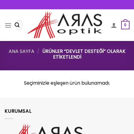
Skip
to
content
Ara:
0
ANA SAYFA
/
ÜRÜNLER “DEVLET DESTEĞI” OLARAK
ETIKETLENDI
Seçiminizle eşleşen ürün bulunamadı.
KURUMSAL