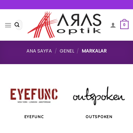
Skip
to
content
Ara:
0
ANA SAYFA
/
GENEL
/
MARKALAR
EYEFUNC
OUTSPOKEN