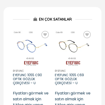
EN ÇOK SATANLAR
Add to
Add to
wishlist
wishlist
EYEFUNC
EYEFUNC
EYEFU
EYEFUNC 1055 C90
EYEFUNC 1055 C69
EYEF
OPTİK GÖZLÜK
OPTİK GÖZLÜK
OPTİ
ÇERÇEVESİ – U
ÇERÇEVESİ – U
ÇERÇ
Fiyatları görmek ve
Fiyatları görmek ve
Fiya
satın almak için
satın almak için
satı
lütfen giriş yapın
lütfen giriş yapın
lütf