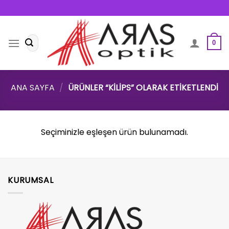
Skip
to
content
Ara:
0
ANA SAYFA
/
ÜRÜNLER “KILIPS” OLARAK ETIKETLENDI
Seçiminizle eşleşen ürün bulunamadı.
KURUMSAL