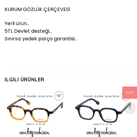
KURUM GÖZLÜK ÇERÇEVESİ
Yerli ürün…
5TL Devlet desteği…
Sınırsız yedek parça garantisi…
İLGILI ÜRÜNLER
EUR
Add to
Add to
wishlist
wishlist