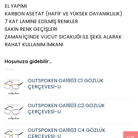
EL YAPIMI
KARBON ASETAT (HAFİF VE YÜKSEK DAYANIKLILIK)
7 KAT LAMİNE EDİLMİŞ RENKLER
SAKİN RENK GEÇİŞLERİ
ZAMAN İÇİNDE VUCÜT SICAKLIĞI İLE ŞEKİL ALARAK
RAHAT KULLANIM İMKANI
Hoşunuza gidebilir…
OUTSPOKEN OA1603 C1 GÖZLÜK
ÇERÇEVESİ-U
OUTSPOKEN OA1603 C2 GÖZLÜK
ÇERÇEVESİ-U
OUTSPOKEN OA1603 C4 GÖZLÜK
ÇERÇEVESİ-U
EUR