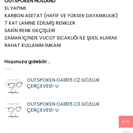
OUTSPOKEN HOLLAND
EL YAPIMI
KARBON ASETAT (HAFİF VE YÜKSEK DAYANIKLILIK)
7 KAT LAMİNE EDİLMİŞ RENKLER
SAKİN RENK GEÇİŞLERİ
ZAMAN İÇİNDE VUCÜT SICAKLIĞI İLE ŞEKİL ALARAK
RAHAT KULLANIM İMKANI
Hoşunuza gidebilir…
OUTSPOKEN OA1815 C2 GÖZLÜK
ÇERÇEVESİ-U
OUTSPOKEN OA1815 C3 GÖZLÜK
ÇERÇEVESİ-U
EUR