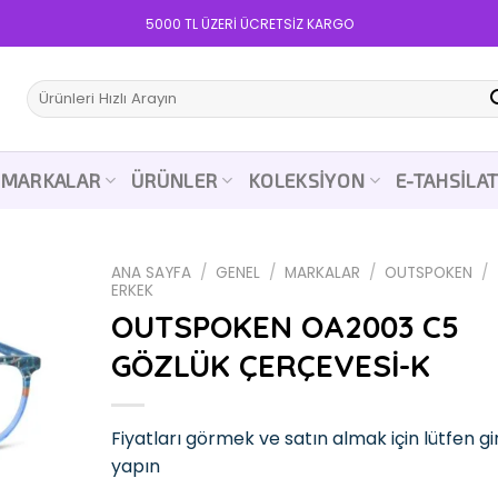
5000 TL ÜZERİ ÜCRETSİZ KARGO
Ara:
MARKALAR
ÜRÜNLER
KOLEKSIYON
E-TAHSILA
ANA SAYFA
/
GENEL
/
MARKALAR
/
OUTSPOKEN
/
ERKEK
OUTSPOKEN OA2003 C5
GÖZLÜK ÇERÇEVESİ-K
Add to
wishlist
Fiyatları görmek ve satın almak için lütfen gir
yapın