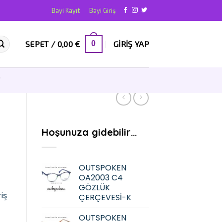
Bayi Kayıt
Bayi Giriş
SEPET /
0,00
€
GIRIŞ YAP
0
T
Hoşunuza gidebilir…
OUTSPOKEN
OA2003 C4
GÖZLÜK
iş
ÇERÇEVESİ-K
OUTSPOKEN