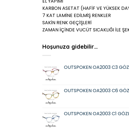
EL YAPIMI
KARBON ASETAT (HAFİF VE YÜKSEK DAY
7 KAT LAMİNE EDİLMİŞ RENKLER
SAKİN RENK GEÇİŞLERİ
ZAMAN İÇİNDE VUCÜT SICAKLIĞI İLE ŞE
Hoşunuza gidebilir…
OUTSPOKEN OA2003 C3 GÖZ
OUTSPOKEN OA2003 C6 GÖZ
OUTSPOKEN OA2003 C1 GÖZ