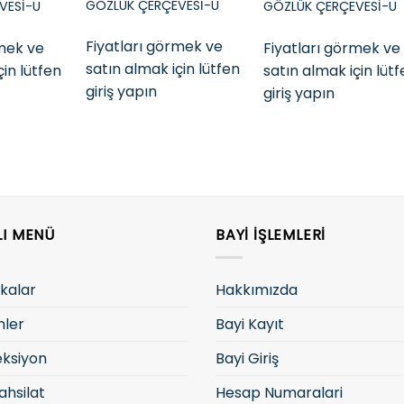
GÖZLÜK ÇERÇEVESİ-U
VESİ-U
GÖZLÜK ÇERÇEVESİ-U
Fiyatları görmek ve
rmek ve
Fiyatları görmek ve
satın almak için lütfen
çin lütfen
satın almak için lüt
giriş yapın
giriş yapın
LI MENÜ
BAYI İŞLEMLERI
kalar
Hakkımızda
nler
Bayi Kayıt
eksiyon
Bayi Giriş
ahsilat
Hesap Numaralari