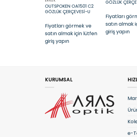
ERKEK
GÖZLÜK ÇERÇE
OUTSPOKEN OA1501 C2
GÖZLÜK ÇERÇEVESİ-U
Fiyatları gö
satın almak i
Fiyatları görmek ve
giriş yapın
satın almak için lütfen
giriş yapın
KURUMSAL
HIZ
Mar
Ürü
Kol
e-T