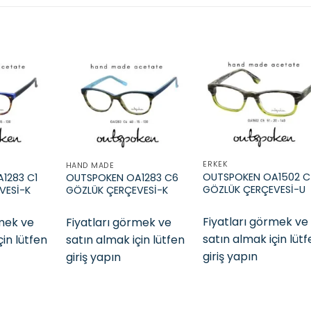
Add to
Add to
Add t
wishlist
wishlist
wishli
ERKEK
HAND MADE
OUTSPOKEN OA1502 
1283 C1
OUTSPOKEN OA1283 C6
GÖZLÜK ÇERÇEVESİ-U
VESİ-K
GÖZLÜK ÇERÇEVESİ-K
Fiyatları görmek ve
rmek ve
Fiyatları görmek ve
satın almak için lüt
çin lütfen
satın almak için lütfen
giriş yapın
giriş yapın