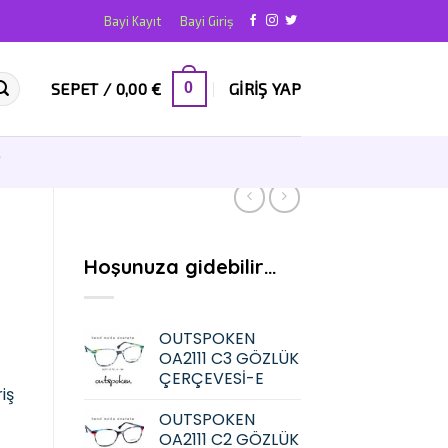
Bayi Kayıt
Bayi Giriş
SEPET /
0,00
€
GIRIŞ YAP
0
T
Hoşunuza gidebilir…
OUTSPOKEN
OA2111 C3 GÖZLÜK
ÇERÇEVESİ-E
iş
OUTSPOKEN
OA2111 C2 GÖZLÜK