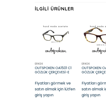
İLGILI ÜRÜNLER
Add to
wishlist
ERKEK
ERKEK
OUTSPOKEN OA1501 C1
OUTSPOKEN OA
GÖZLÜK ÇERÇEVESİ-E
GÖZLÜK ÇERÇE
Fiyatları görmek ve
Fiyatları gö
satın almak için lütfen
satın almak i
giriş yapın
giriş yapın