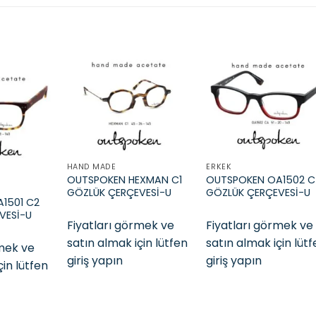
Add to
Add to
Add t
wishlist
wishlist
wishli
HAND MADE
ERKEK
OUTSPOKEN HEXMAN C1
OUTSPOKEN OA1502 
GÖZLÜK ÇERÇEVESİ-U
GÖZLÜK ÇERÇEVESİ-U
1501 C2
VESİ-U
Fiyatları görmek ve
Fiyatları görmek ve
satın almak için lütfen
satın almak için lüt
rmek ve
giriş yapın
giriş yapın
çin lütfen