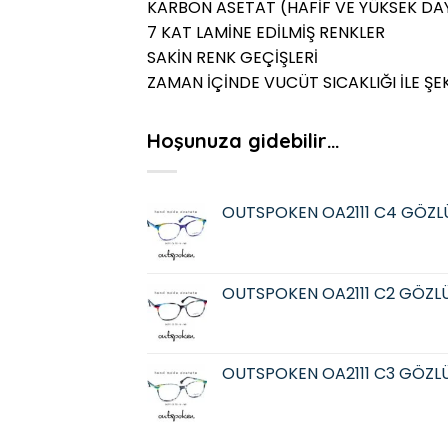
KARBON ASETAT (HAFİF VE YÜKSEK DAY
7 KAT LAMİNE EDİLMİŞ RENKLER
SAKİN RENK GEÇİŞLERİ
ZAMAN İÇİNDE VUCÜT SICAKLIĞI İLE ŞE
Hoşunuza gidebilir…
OUTSPOKEN OA2111 C4 GÖZL
OUTSPOKEN OA2111 C2 GÖZL
OUTSPOKEN OA2111 C3 GÖZL