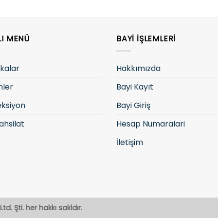
LI MENÜ
BAYI İŞLEMLERI
kalar
Hakkımızda
nler
Bayi Kayıt
eksiyon
Bayi Giriş
ahsilat
Hesap Numaralari
İletişim
td. Şti. her hakkı sakldır.