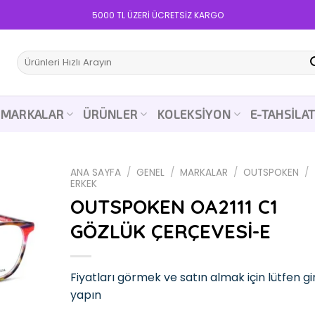
5000 TL ÜZERİ ÜCRETSİZ KARGO
Ara:
MARKALAR
ÜRÜNLER
KOLEKSIYON
E-TAHSILA
ANA SAYFA
/
GENEL
/
MARKALAR
/
OUTSPOKEN
/
ERKEK
OUTSPOKEN OA2111 C1
GÖZLÜK ÇERÇEVESİ-E
Add to
wishlist
Fiyatları görmek ve satın almak için lütfen gir
yapın