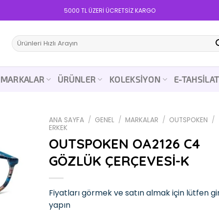
5000 TL ÜZERİ ÜCRETSİZ KARGO
Ara:
MARKALAR
ÜRÜNLER
KOLEKSIYON
E-TAHSILA
ANA SAYFA
/
GENEL
/
MARKALAR
/
OUTSPOKEN
/
ERKEK
OUTSPOKEN OA2126 C4
GÖZLÜK ÇERÇEVESİ-K
Add to
wishlist
Fiyatları görmek ve satın almak için lütfen gir
yapın