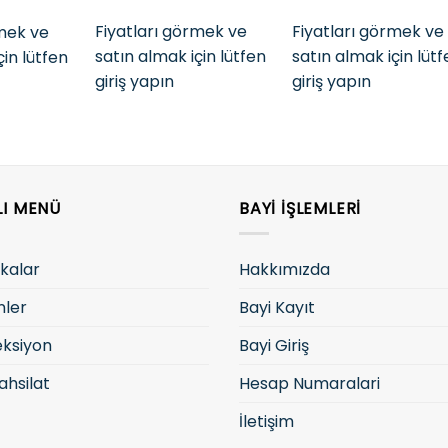
Fiyatları görmek ve
Fiyatları görmek ve
rmek ve
satın almak için lütfen
satın almak için lüt
çin lütfen
giriş yapın
giriş yapın
LI MENÜ
BAYI İŞLEMLERI
kalar
Hakkımızda
nler
Bayi Kayıt
eksiyon
Bayi Giriş
ahsilat
Hesap Numaralari
İletişim