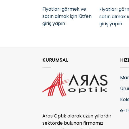
Fiyatları görmek ve
Fiyatları gö
satın almak için lütfen
satın almak i
giriş yapın
giriş yapın
KURUMSAL
HIZ
Mar
Ürü
Kol
e-T
Aras Optik olarak uzun yıllardır
sektörde bulunan firmamız