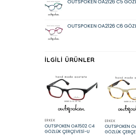
OUTSPOKEN OA2126 C5 GÖZ
OUTSPOKEN OA2126 C6 GÖZ
İLGILI ÜRÜNLER
Add to
wishlist
ERKEK
ERKEK
OUTSPOKEN OA1502 C4
OUTSPOKEN OA
GÖZLÜK ÇERÇEVESİ-U
GÖZLÜK ÇERÇE