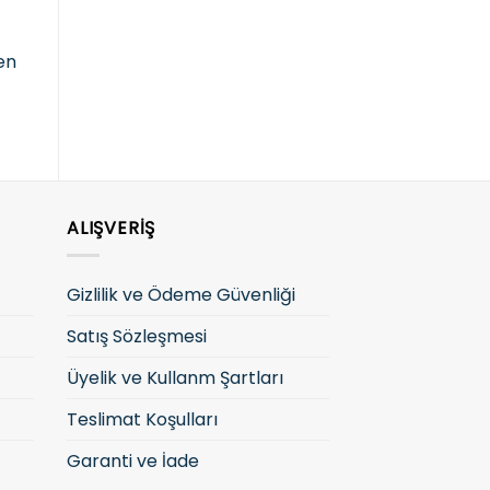
Fiyatları görmek ve
F
Fiyatları görmek ve
fen
satın almak için lütfen
s
satın almak için lütfen
giriş yapın
g
giriş yapın
ALIŞVERIŞ
Gizlilik ve Ödeme Güvenliği
Satış Sözleşmesi
Üyelik ve Kullanm Şartları
Teslimat Koşulları
Garanti ve İade