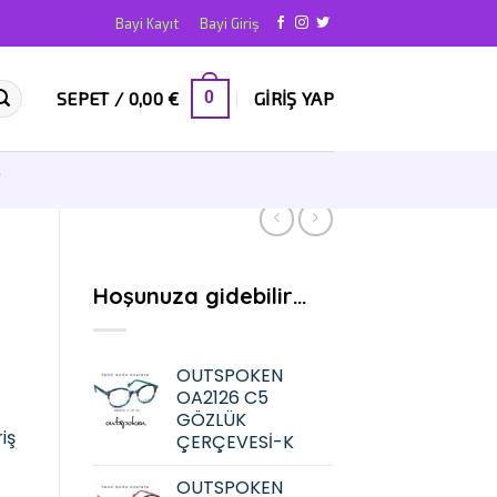
Bayi Kayıt
Bayi Giriş
SEPET /
0,00
€
GIRIŞ YAP
0
T
Hoşunuza gidebilir…
OUTSPOKEN
OA2126 C5
GÖZLÜK
iş
ÇERÇEVESİ-K
OUTSPOKEN