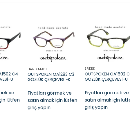
Add to
Add to
Add t
wishlist
wishlist
wishli
ERKEK
HAND MADE
A1502 C4
OUTSPOKEN OA1502 
OUTSPOKEN OA1283 C3
VESİ-U
GÖZLÜK ÇERÇEVESİ-U
GÖZLÜK ÇERÇEVESİ-K
rmek ve
Fiyatları görmek ve
Fiyatları görmek ve
çin lütfen
satın almak için lüt
satın almak için lütfen
giriş yapın
giriş yapın