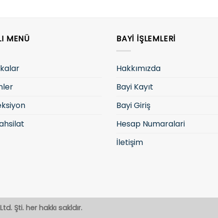
LI MENÜ
BAYI İŞLEMLERI
kalar
Hakkımızda
nler
Bayi Kayıt
eksiyon
Bayi Giriş
ahsilat
Hesap Numaralari
İletişim
td. Şti. her hakkı sakldır.