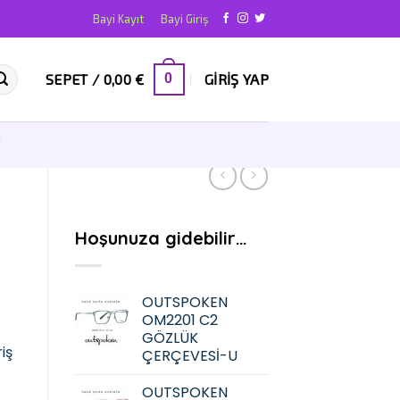
Bayi Kayıt
Bayi Giriş
SEPET /
0,00
€
GIRIŞ YAP
0
T
Hoşunuza gidebilir…
OUTSPOKEN
OM2201 C2
GÖZLÜK
iş
ÇERÇEVESİ-U
OUTSPOKEN