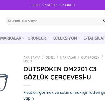
5000 TL ÜZERİ ÜCRETSİZ KARGO
Ara:
MARKALAR
ÜRÜNLER
KOLEKSIYON
E-TAHSILA
ANA SAYFA
/
GENEL
/
MARKALAR
/
OUTSPOKEN
/
ERKEK
OUTSPOKEN OM2201 C3
GÖZLÜK ÇERÇEVESİ-U
Add to
wishlist
Fiyatları görmek ve satın almak için lütfen gir
yapın