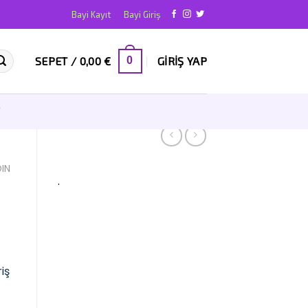
Bayi Kayıt
Bayi Giriş
SEPET /
0,00
€
GIRIŞ YAP
0
T
IN
.
iş