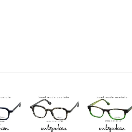
Add to
Add to
Add t
wishlist
wishlist
wishli