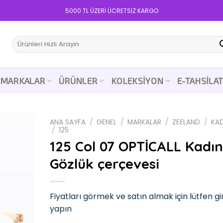
5000 TL ÜZERİ ÜCRETSİZ KARGO
Ara:
MARKALAR
ÜRÜNLER
KOLEKSIYON
E-TAHSILA
ANA SAYFA
/
GENEL
/
MARKALAR
/
ZEELAND
/
KAD
/
125
125 Col 07 OPTİCALL Kadın
Gözlük çerçevesi
Add to
wishlist
Fiyatları görmek ve satın almak için lütfen gir
yapın