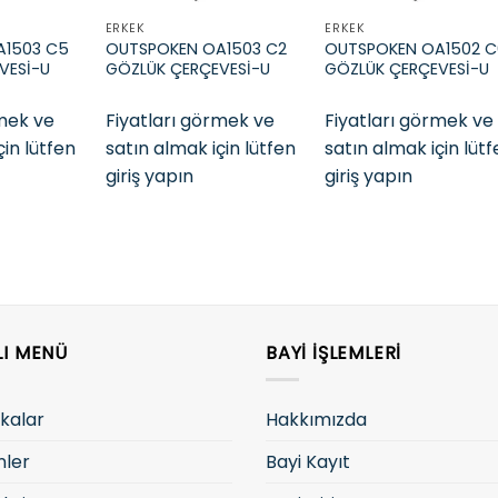
ERKEK
ERKEK
A1503 C5
OUTSPOKEN OA1503 C2
OUTSPOKEN OA1502 C
VESİ-U
GÖZLÜK ÇERÇEVESİ-U
GÖZLÜK ÇERÇEVESİ-U
rmek ve
Fiyatları görmek ve
Fiyatları görmek ve
çin lütfen
satın almak için lütfen
satın almak için lüt
giriş yapın
giriş yapın
LI MENÜ
BAYI İŞLEMLERI
kalar
Hakkımızda
nler
Bayi Kayıt