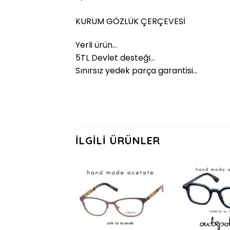
KURUM GÖZLÜK ÇERÇEVESİ
Yerli ürün…
5TL Devlet desteği…
Sınırsız yedek parça garantisi…
İLGILI ÜRÜNLER
Add to
wishlist