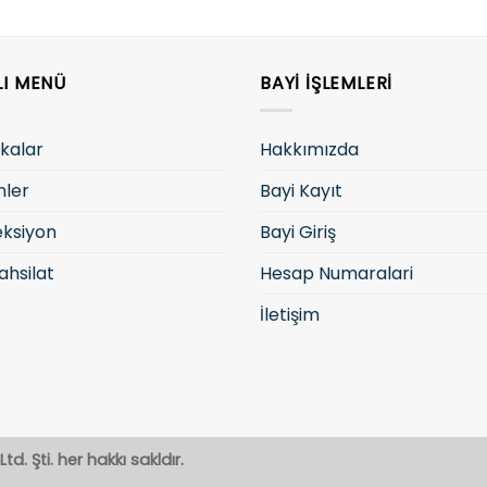
LI MENÜ
BAYI İŞLEMLERI
kalar
Hakkımızda
nler
Bayi Kayıt
eksiyon
Bayi Giriş
ahsilat
Hesap Numaralari
İletişim
td. Şti. her hakkı sakldır.