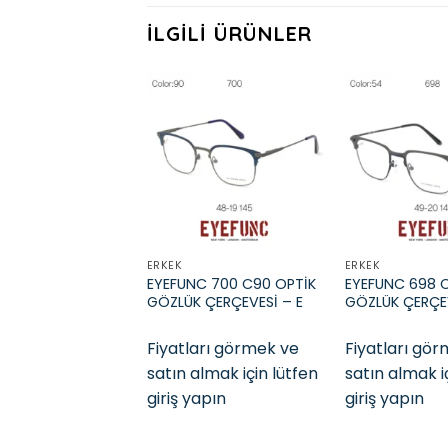
İLGILI ÜRÜNLER
Add to
wishlist
ERKEK
ERKEK
EYEFUNC 700 C90 OPTİK
EYEFUNC 698 
GÖZLÜK ÇERÇEVESİ – E
GÖZLÜK ÇERÇEV
Fiyatları görmek ve
Fiyatları gö
satın almak için lütfen
satın almak i
giriş yapın
giriş yapın