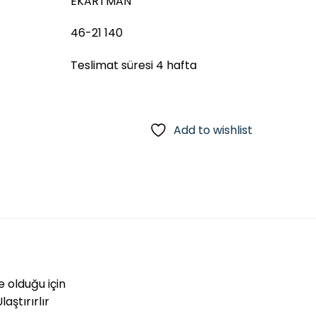
EKARTMAN
46-21 140
Teslimat süresi 4 hafta
Add to wishlist
e olduğu için
aştırırlır