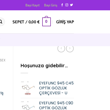
Bayi Kayıt
Bayi Giriş
SEPET /
0,00
€
GIRIŞ YAP
0
T
İSEX
Hoşunuza gidebilir…
EYEFUNC 945 C45
OPTİK GÖZLÜK
iş
ÇERÇEVESİ - U
EYEFUNC 945 C90
OPTİK GÖZLÜK