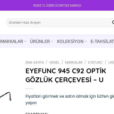
5000 TL ÜZERİ ÜCRETSİZ KARGO
Ara:
MARKALAR
ÜRÜNLER
KOLEKSIYON
E-TAHSILA
ANA SAYFA
/
GENEL
/
MARKALAR
/
EYEFUNC
/
UN
EYEFUNC 945 C92 OPTİK
GÖZLÜK ÇERÇEVESİ – U
Add to
wishlist
Fiyatları görmek ve satın almak için lütfen gir
yapın