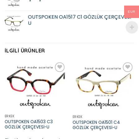
EUR
OUTSPOKEN OA1517 C1 GÖZLÜK ÇERÇEVESİ-
U
İLGILI ÜRÜNLER
Add to
Add to
wishlist
wishlist
ERKEK
ERKEK
OUTSPOKEN OA1503 C3
OUTSPOKEN OA1501 C4
GÖZLÜK ÇERÇEVESİ-U
GÖZLÜK ÇERÇEVESİ-U