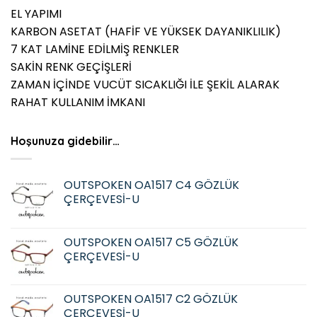
EL YAPIMI
KARBON ASETAT (HAFİF VE YÜKSEK DAYANIKLILIK)
7 KAT LAMİNE EDİLMİŞ RENKLER
SAKİN RENK GEÇİŞLERİ
ZAMAN İÇİNDE VUCÜT SICAKLIĞI İLE ŞEKİL ALARAK
RAHAT KULLANIM İMKANI
Hoşunuza gidebilir…
OUTSPOKEN OA1517 C4 GÖZLÜK
ÇERÇEVESİ-U
OUTSPOKEN OA1517 C5 GÖZLÜK
ÇERÇEVESİ-U
OUTSPOKEN OA1517 C2 GÖZLÜK
ÇERÇEVESİ-U