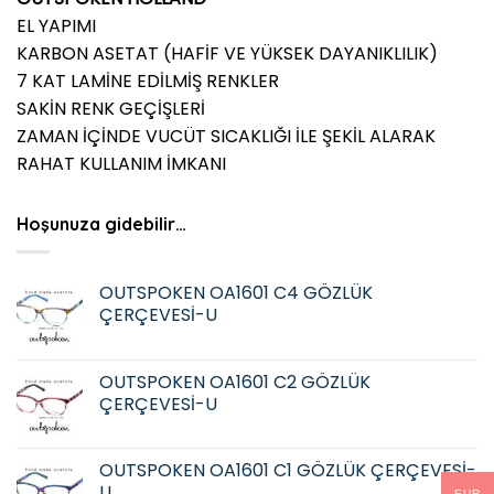
EL YAPIMI
KARBON ASETAT (HAFİF VE YÜKSEK DAYANIKLILIK)
7 KAT LAMİNE EDİLMİŞ RENKLER
SAKİN RENK GEÇİŞLERİ
ZAMAN İÇİNDE VUCÜT SICAKLIĞI İLE ŞEKİL ALARAK
RAHAT KULLANIM İMKANI
Hoşunuza gidebilir…
OUTSPOKEN OA1601 C4 GÖZLÜK
ÇERÇEVESİ-U
OUTSPOKEN OA1601 C2 GÖZLÜK
ÇERÇEVESİ-U
OUTSPOKEN OA1601 C1 GÖZLÜK ÇERÇEVESİ-
U
EUR