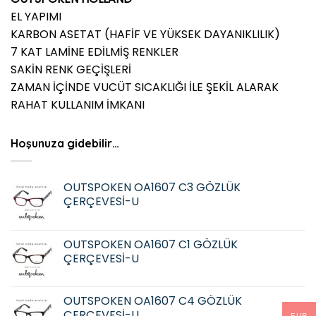
EL YAPIMI
KARBON ASETAT (HAFİF VE YÜKSEK DAYANIKLILIK)
7 KAT LAMİNE EDİLMİŞ RENKLER
SAKİN RENK GEÇİŞLERİ
ZAMAN İÇİNDE VUCÜT SICAKLIĞI İLE ŞEKİL ALARAK
RAHAT KULLANIM İMKANI
Hoşunuza gidebilir…
OUTSPOKEN OA1607 C3 GÖZLÜK
ÇERÇEVESİ-U
OUTSPOKEN OA1607 C1 GÖZLÜK
ÇERÇEVESİ-U
OUTSPOKEN OA1607 C4 GÖZLÜK
ÇERÇEVESİ-U
EUR