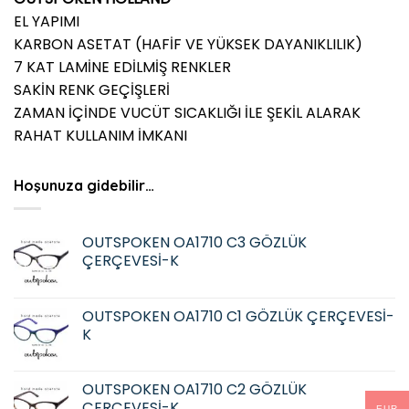
EL YAPIMI
KARBON ASETAT (HAFİF VE YÜKSEK DAYANIKLILIK)
7 KAT LAMİNE EDİLMİŞ RENKLER
SAKİN RENK GEÇİŞLERİ
ZAMAN İÇİNDE VUCÜT SICAKLIĞI İLE ŞEKİL ALARAK
RAHAT KULLANIM İMKANI
Hoşunuza gidebilir…
OUTSPOKEN OA1710 C3 GÖZLÜK
ÇERÇEVESİ-K
OUTSPOKEN OA1710 C1 GÖZLÜK ÇERÇEVESİ-
K
OUTSPOKEN OA1710 C2 GÖZLÜK
ÇERÇEVESİ-K
EUR