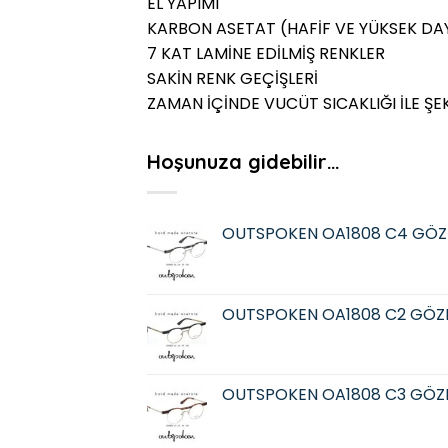
EL YAPIMI
KARBON ASETAT (HAFİF VE YÜKSEK DAY
7 KAT LAMİNE EDİLMİŞ RENKLER
SAKİN RENK GEÇİŞLERİ
ZAMAN İÇİNDE VUCÜT SICAKLIĞI İLE ŞE
Hoşunuza gidebilir…
OUTSPOKEN OA1808 C4 GÖZ
OUTSPOKEN OA1808 C2 GÖZ
OUTSPOKEN OA1808 C3 GÖZ