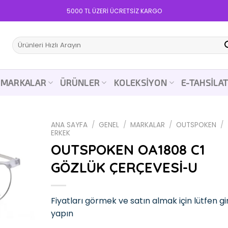
5000 TL ÜZERİ ÜCRETSİZ KARGO
Ara:
MARKALAR
ÜRÜNLER
KOLEKSIYON
E-TAHSILA
ANA SAYFA
/
GENEL
/
MARKALAR
/
OUTSPOKEN
/
ERKEK
OUTSPOKEN OA1808 C1
GÖZLÜK ÇERÇEVESİ-U
Add to
wishlist
Fiyatları görmek ve satın almak için lütfen gir
yapın