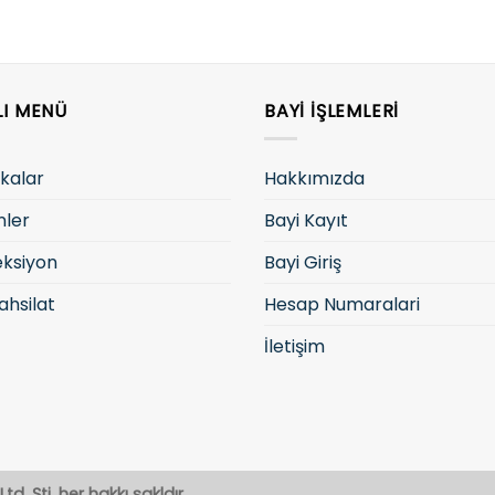
LI MENÜ
BAYI İŞLEMLERI
kalar
Hakkımızda
nler
Bayi Kayıt
eksiyon
Bayi Giriş
ahsilat
Hesap Numaralari
İletişim
td. Şti. her hakkı sakldır.