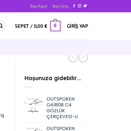
Bayi Kayıt
Bayi Giriş
SEPET /
0,00
€
GIRIŞ YAP
0
T
Hoşunuza gidebilir…
OUTSPOKEN
OA1808 C4
GÖZLÜK
iş
ÇERÇEVESİ-U
OUTSPOKEN