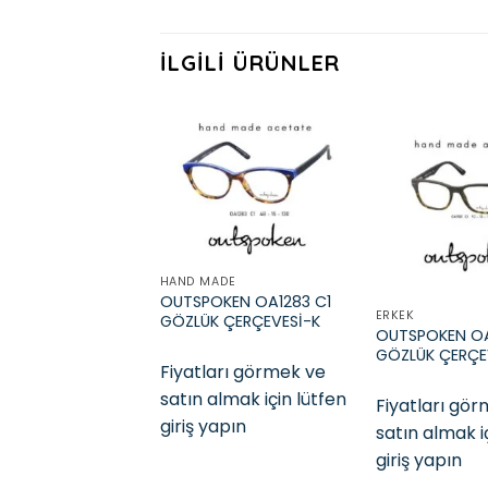
İLGILI ÜRÜNLER
Add to
wishlist
HAND MADE
OUTSPOKEN OA1283 C1
ERKEK
GÖZLÜK ÇERÇEVESİ-K
OUTSPOKEN OA
GÖZLÜK ÇERÇE
Fiyatları görmek ve
satın almak için lütfen
Fiyatları gö
giriş yapın
satın almak i
giriş yapın