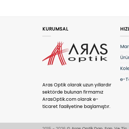
KURUMSAL
HIZ
Mar
Ürü
Kol
e-T
Aras Optik olarak uzun yıllardır
sektörde bulunan firmamız
ArasOptik.com olarak e-
ticaret faaliyetine başlamıştır.
2015 - 2026 ©
Aras Optik Dan. San. Ve Tic. L