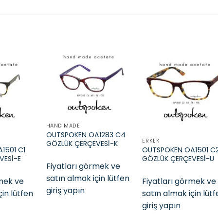
Add to
Add to
Add t
wishlist
wishlist
wishli
HAND MADE
OUTSPOKEN OA1283 C4
ERKEK
GÖZLÜK ÇERÇEVESİ-K
1501 C1
OUTSPOKEN OA1501 C
VESİ-E
GÖZLÜK ÇERÇEVESİ-U
Fiyatları görmek ve
satın almak için lütfen
rmek ve
Fiyatları görmek ve
giriş yapın
çin lütfen
satın almak için lüt
giriş yapın