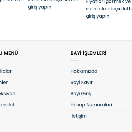
Fiyatları görmek ve
giriş yapın
satın almak için lüt
giriş yapın
LI MENÜ
BAYI İŞLEMLERI
kalar
Hakkımızda
nler
Bayi Kayıt
eksiyon
Bayi Giriş
ahsilat
Hesap Numaralari
İletişim