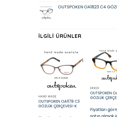
OUTSPOKEN OA1823 C4 GÖZ
İLGILI ÜRÜNLER
Add to
wishlist
ERKEK
OUTSPOKEN OA
HAND MADE
GÖZLÜK ÇERÇE
OUTSPOKEN OA1178 C3
GÖZLÜK ÇERÇEVESİ-K
Fiyatları gö
satın almak i