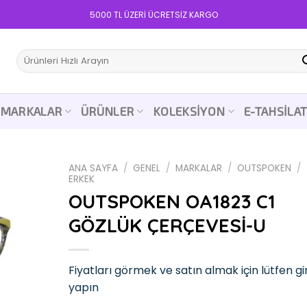
5000 TL ÜZERİ ÜCRETSİZ KARGO
Ara:
MARKALAR
ÜRÜNLER
KOLEKSIYON
E-TAHSILA
ANA SAYFA
/
GENEL
/
MARKALAR
/
OUTSPOKEN
/
ERKEK
OUTSPOKEN OA1823 C1
GÖZLÜK ÇERÇEVESİ-U
Add to
wishlist
Fiyatları görmek ve satın almak için lütfen gir
yapın