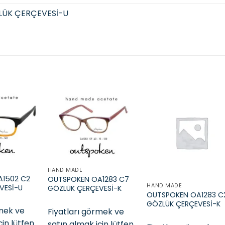
LÜK ÇERÇEVESİ-U
Add to
Add to
Add t
wishlist
wishlist
wishli
HAND MADE
1502 C2
OUTSPOKEN OA1283 C7
HAND MADE
VESİ-U
GÖZLÜK ÇERÇEVESİ-K
OUTSPOKEN OA1283 C
GÖZLÜK ÇERÇEVESİ-K
rmek ve
Fiyatları görmek ve
çin lütfen
satın almak için lütfen