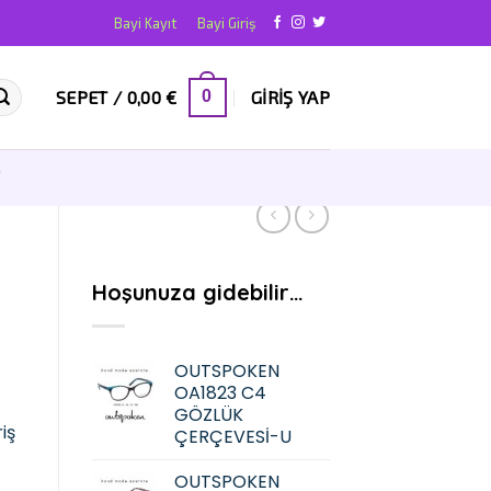
Bayi Kayıt
Bayi Giriş
SEPET /
0,00
€
GIRIŞ YAP
0
T
Hoşunuza gidebilir…
OUTSPOKEN
OA1823 C4
GÖZLÜK
iş
ÇERÇEVESİ-U
OUTSPOKEN