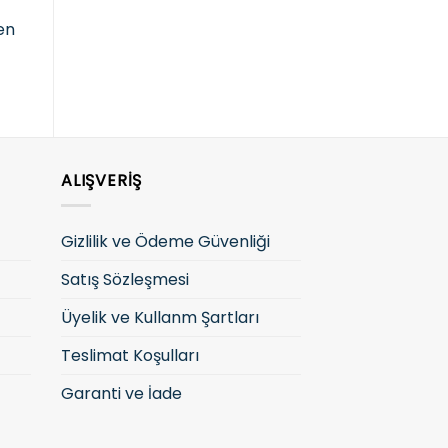
giriş yapın
giriş yapın
g
fen
ALIŞVERIŞ
Gizlilik ve Ödeme Güvenliği
Satış Sözleşmesi
Üyelik ve Kullanm Şartları
Teslimat Koşulları
Garanti ve İade