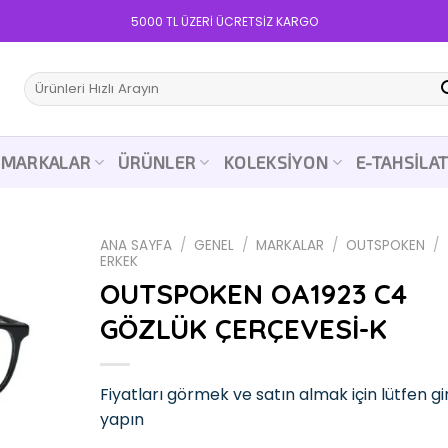
5000 TL ÜZERİ ÜCRETSİZ KARGO
Ara:
MARKALAR
ÜRÜNLER
KOLEKSIYON
E-TAHSILA
ANA SAYFA
/
GENEL
/
MARKALAR
/
OUTSPOKEN
/
ERKEK
OUTSPOKEN OA1923 C4
GÖZLÜK ÇERÇEVESİ-K
Add to
wishlist
Fiyatları görmek ve satın almak için lütfen gir
yapın