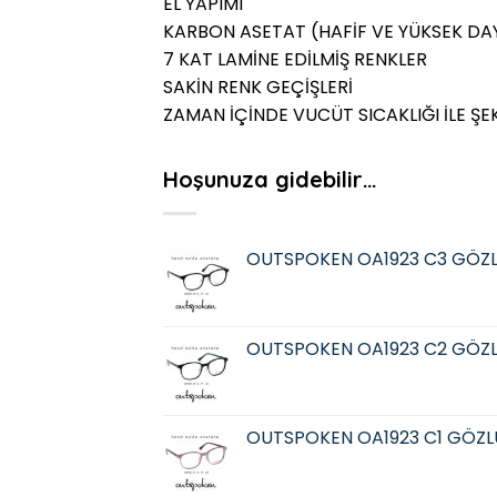
EL YAPIMI
KARBON ASETAT (HAFİF VE YÜKSEK DAY
7 KAT LAMİNE EDİLMİŞ RENKLER
SAKİN RENK GEÇİŞLERİ
ZAMAN İÇİNDE VUCÜT SICAKLIĞI İLE ŞE
Hoşunuza gidebilir…
OUTSPOKEN OA1923 C3 GÖZ
OUTSPOKEN OA1923 C2 GÖZ
OUTSPOKEN OA1923 C1 GÖZL