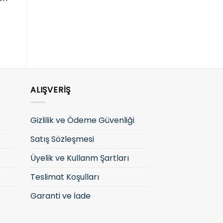
Fiyatları görmek ve
g
giriş yapın
satın almak için lütfen
giriş yapın
ALIŞVERIŞ
Gizlilik ve Ödeme Güvenliği
Satış Sözleşmesi
Üyelik ve Kullanm Şartları
Teslimat Koşulları
Garanti ve İade