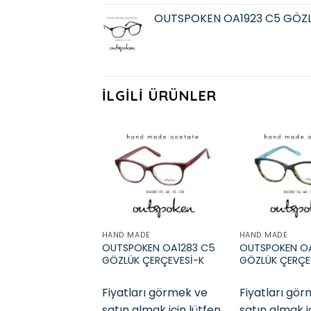
OUTSPOKEN OA1923 C5 GÖZ
İLGILI ÜRÜNLER
Add to
wishlist
HAND MADE
HAND MADE
OUTSPOKEN OA1283 C5
OUTSPOKEN OA
GÖZLÜK ÇERÇEVESİ-K
GÖZLÜK ÇERÇE
Fiyatları görmek ve
Fiyatları gö
satın almak için lütfen
satın almak i