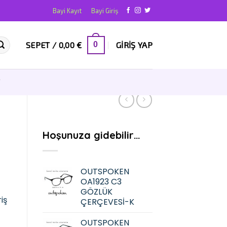
Bayi Kayıt
Bayi Giriş
SEPET /
0,00
€
GIRIŞ YAP
0
T
Hoşunuza gidebilir…
OUTSPOKEN
OA1923 C3
GÖZLÜK
iş
ÇERÇEVESİ-K
OUTSPOKEN