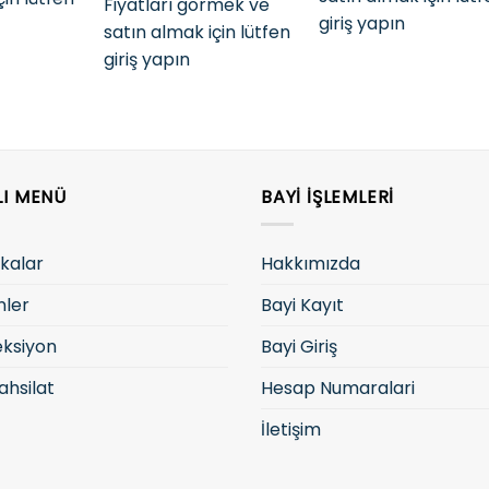
Fiyatları görmek ve
giriş yapın
satın almak için lütfen
giriş yapın
LI MENÜ
BAYI İŞLEMLERI
kalar
Hakkımızda
nler
Bayi Kayıt
eksiyon
Bayi Giriş
ahsilat
Hesap Numaralari
İletişim