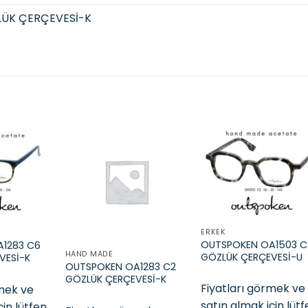
LÜK ÇERÇEVESİ-K
Add to
Add to
Add t
wishlist
wishlist
wishli
ERKEK
OUTSPOKEN OA1503 C
1283 C6
HAND MADE
GÖZLÜK ÇERÇEVESİ-U
VESİ-K
OUTSPOKEN OA1283 C2
GÖZLÜK ÇERÇEVESİ-K
Fiyatları görmek ve
rmek ve
satın almak için lüt
çin lütfen