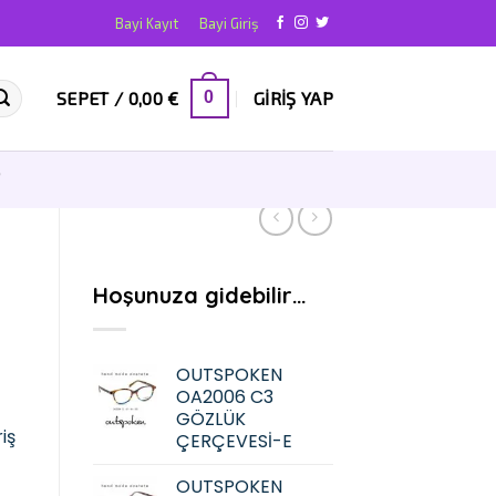
Bayi Kayıt
Bayi Giriş
SEPET /
0,00
€
GIRIŞ YAP
0
T
Hoşunuza gidebilir…
OUTSPOKEN
OA2006 C3
GÖZLÜK
iş
ÇERÇEVESİ-E
OUTSPOKEN