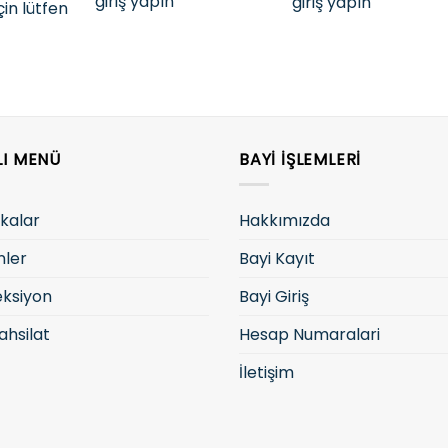
giriş yapın
giriş yapın
çin lütfen
LI MENÜ
BAYI İŞLEMLERI
kalar
Hakkımızda
nler
Bayi Kayıt
eksiyon
Bayi Giriş
ahsilat
Hesap Numaralari
İletişim