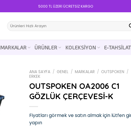
5000 TL ÜZERİ ÜCRETSİZ KARGO
Ara:
MARKALAR
ÜRÜNLER
KOLEKSIYON
E-TAHSILA
ANA SAYFA
/
GENEL
/
MARKALAR
/
OUTSPOKEN
/
ERKEK
OUTSPOKEN OA2006 C1
GÖZLÜK ÇERÇEVESİ-K
Add to
wishlist
Fiyatları görmek ve satın almak için lütfen gir
yapın