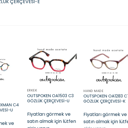
LÜK ÇERÇEVESİ-E
Add to
Add to
Add t
wishlist
wishlist
wishli
ERKEK
HAND MADE
OUTSPOKEN OA1503 C3
OUTSPOKEN OA1283 C
GÖZLÜK ÇERÇEVESİ-U
GÖZLÜK ÇERÇEVESİ-K
EXMAN C4
VESİ-U
Fiyatları görmek ve
Fiyatları görmek ve
satın almak için lütfen
satın almak için lüt
rmek ve