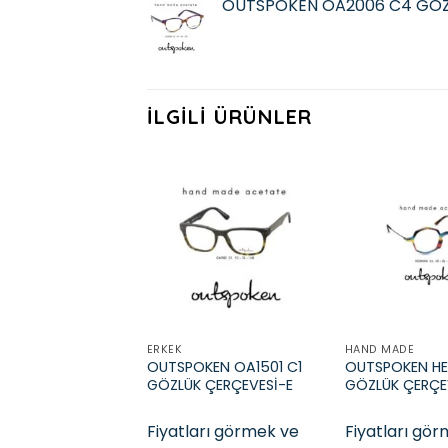
OUTSPOKEN OA2006 C4 GÖZ
İLGILI ÜRÜNLER
Add to
wishlist
ERKEK
HAND MADE
OUTSPOKEN OA1501 C1
OUTSPOKEN H
GÖZLÜK ÇERÇEVESİ-E
GÖZLÜK ÇERÇE
Fiyatları görmek ve
Fiyatları gö