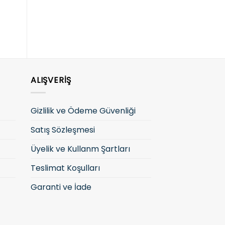
giriş yapın
giriş yapın
g
ALIŞVERIŞ
Gizlilik ve Ödeme Güvenliği
Satış Sözleşmesi
Üyelik ve Kullanm Şartları
Teslimat Koşulları
Garanti ve İade