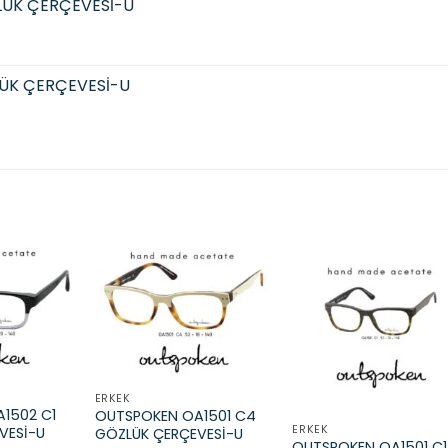
LÜK ÇERÇEVESİ-U
ÜK ÇERÇEVESİ-U
Add to
Add to
Add t
wishlist
wishlist
wishli
ERKEK
1502 C1
OUTSPOKEN OA1501 C4
ERKEK
VESİ-U
GÖZLÜK ÇERÇEVESİ-U
OUTSPOKEN OA1501 C1