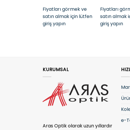
Fiyatları görmek ve
Fiyatları gö
satın almak için lütfen
satın almak i
giriş yapın
giriş yapın
KURUMSAL
HIZ
Mar
Ürü
Kol
e-T
Aras Optik olarak uzun yıllardır