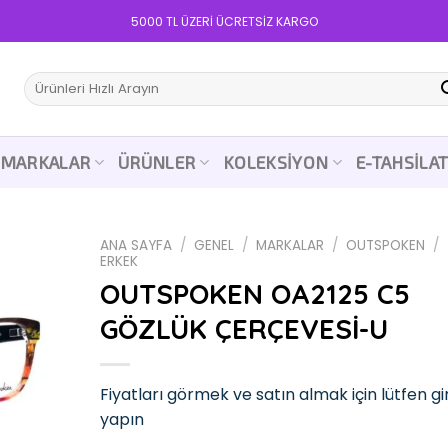
5000 TL ÜZERİ ÜCRETSİZ KARGO
Ara:
MARKALAR
ÜRÜNLER
KOLEKSIYON
E-TAHSILA
ANA SAYFA
/
GENEL
/
MARKALAR
/
OUTSPOKEN
/
ERKEK
OUTSPOKEN OA2125 C5
GÖZLÜK ÇERÇEVESİ-U
Add to
wishlist
Fiyatları görmek ve satın almak için lütfen gir
yapın