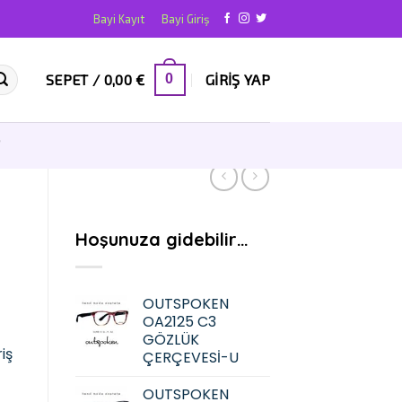
Bayi Kayıt
Bayi Giriş
SEPET /
0,00
€
GIRIŞ YAP
0
T
Hoşunuza gidebilir…
OUTSPOKEN
OA2125 C3
GÖZLÜK
iş
ÇERÇEVESİ-U
OUTSPOKEN