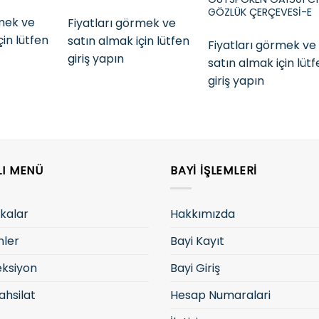
GÖZLÜK ÇERÇEVESİ-E
rmek ve
Fiyatları görmek ve
çin lütfen
satın almak için lütfen
Fiyatları görmek ve
giriş yapın
satın almak için lüt
giriş yapın
LI MENÜ
BAYI İŞLEMLERI
kalar
Hakkımızda
nler
Bayi Kayıt
eksiyon
Bayi Giriş
ahsilat
Hesap Numaralari