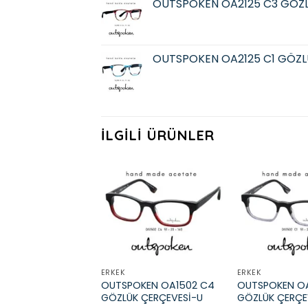
OUTSPOKEN OA2125 C3 GÖZ
OUTSPOKEN OA2125 C1 GÖZL
İLGILI ÜRÜNLER
Add to
wishlist
ERKEK
ERKEK
OUTSPOKEN OA1502 C4
OUTSPOKEN OA
GÖZLÜK ÇERÇEVESİ-U
GÖZLÜK ÇERÇE