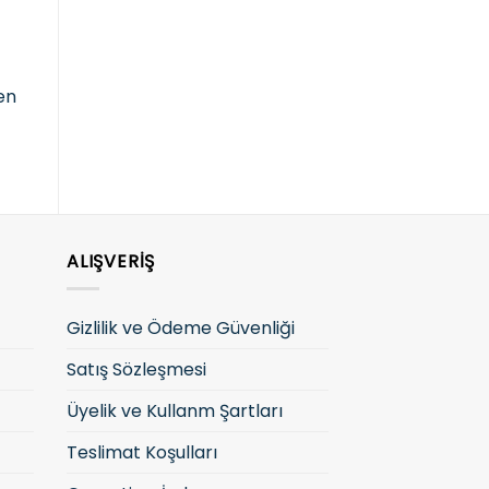
GÖZLÜK ÇERÇEVESİ-K
F
Fiyatları görmek ve
s
satın almak için lütfen
Fiyatları görmek ve
g
giriş yapın
fen
satın almak için lütfen
giriş yapın
ALIŞVERIŞ
Gizlilik ve Ödeme Güvenliği
Satış Sözleşmesi
Üyelik ve Kullanm Şartları
Teslimat Koşulları