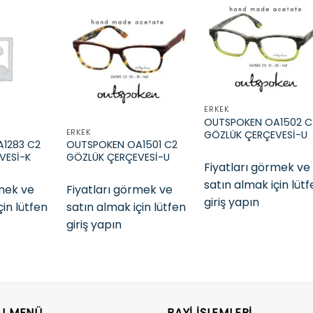
Add to
Add to
Add t
wishlist
wishlist
wishli
ERKEK
OUTSPOKEN OA1502 
ERKEK
GÖZLÜK ÇERÇEVESİ-U
1283 C2
OUTSPOKEN OA1501 C2
VESİ-K
GÖZLÜK ÇERÇEVESİ-U
Fiyatları görmek ve
satın almak için lüt
rmek ve
Fiyatları görmek ve
giriş yapın
çin lütfen
satın almak için lütfen
giriş yapın
LI MENÜ
BAYI İŞLEMLERI