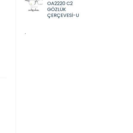
OA2220 C2
GÖZLÜK
ÇERÇEVESİ-U
.