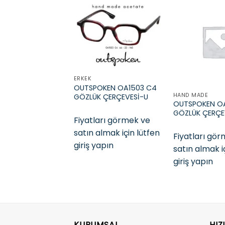
Add to
wishlist
ERKEK
OUTSPOKEN OA1503 C4
HAND MADE
GÖZLÜK ÇERÇEVESİ-U
OUTSPOKEN OA
GÖZLÜK ÇERÇE
Fiyatları görmek ve
satın almak için lütfen
Fiyatları gö
giriş yapın
satın almak i
giriş yapın
KURUMSAL
HIZ