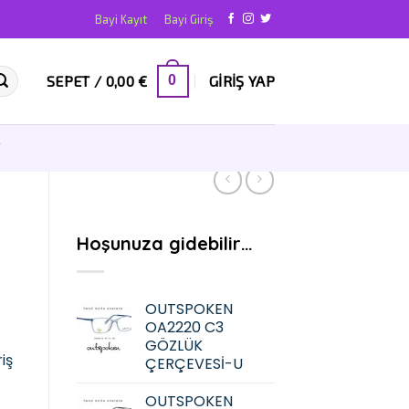
Bayi Kayıt
Bayi Giriş
SEPET /
0,00
€
GIRIŞ YAP
0
T
Hoşunuza gidebilir…
OUTSPOKEN
OA2220 C3
GÖZLÜK
iş
ÇERÇEVESİ-U
OUTSPOKEN