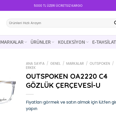
5000 TL ÜZERİ ÜCRETSİZ KARGO
Ara:
MARKALAR
ÜRÜNLER
KOLEKSIYON
E-TAHSILA
ANA SAYFA
/
GENEL
/
MARKALAR
/
OUTSPOKEN
/
ERKEK
OUTSPOKEN OA2220 C4
GÖZLÜK ÇERÇEVESİ-U
Add to
wishlist
Fiyatları görmek ve satın almak için lütfen gir
yapın