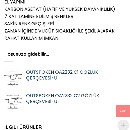
EL YAPIMI
KARBON ASETAT (HAFİF VE YÜKSEK DAYANIKLILIK)
7 KAT LAMİNE EDİLMİŞ RENKLER
SAKİN RENK GEÇİŞLERİ
ZAMAN İÇİNDE VUCÜT SICAKLIĞI İLE ŞEKİL ALARAK
RAHAT KULLANIM İMKANI
Hoşunuza gidebilir…
OUTSPOKEN OA2232 C1 GÖZLÜK
ÇERÇEVESİ-U
OUTSPOKEN OA2232 C2 GÖZLÜK
ÇERÇEVESİ-U
EUR
İLGILI ÜRÜNLER