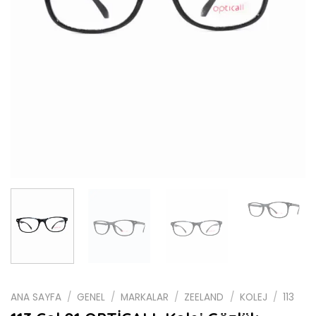
ANA SAYFA
/
GENEL
/
MARKALAR
/
ZEELAND
/
KOLEJ
/
113