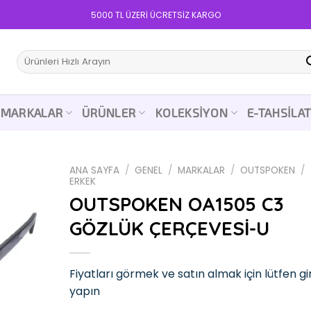
5000 TL ÜZERİ ÜCRETSİZ KARGO
Ara:
MARKALAR
ÜRÜNLER
KOLEKSIYON
E-TAHSILA
ANA SAYFA
/
GENEL
/
MARKALAR
/
OUTSPOKEN
/
ERKEK
OUTSPOKEN OA1505 C3
GÖZLÜK ÇERÇEVESİ-U
Add to
wishlist
Fiyatları görmek ve satın almak için lütfen gir
yapın