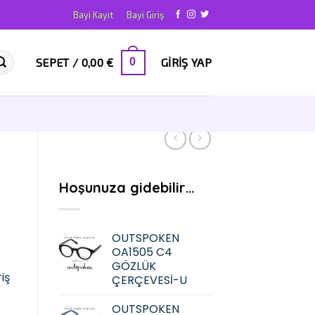
Bayi Kayıt
Bayi Giriş
SEPET /
0,00
€
GIRIŞ YAP
0
T
Hoşunuza gidebilir…
OUTSPOKEN
OA1505 C4
GÖZLÜK
iş
ÇERÇEVESİ-U
OUTSPOKEN