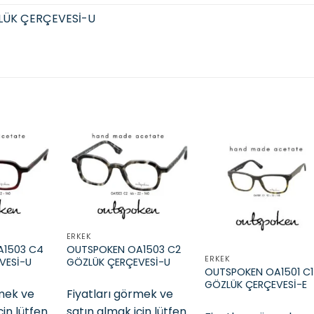
LÜK ÇERÇEVESİ-U
Add to
Add to
Add t
wishlist
wishlist
wishli
ERKEK
A1503 C4
OUTSPOKEN OA1503 C2
ERKEK
VESİ-U
GÖZLÜK ÇERÇEVESİ-U
OUTSPOKEN OA1501 C1
GÖZLÜK ÇERÇEVESİ-E
rmek ve
Fiyatları görmek ve
çin lütfen
satın almak için lütfen