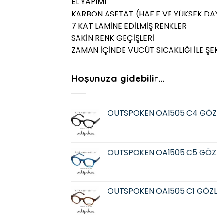
EL YAPIMI
KARBON ASETAT (HAFİF VE YÜKSEK DAY
7 KAT LAMİNE EDİLMİŞ RENKLER
SAKİN RENK GEÇİŞLERİ
ZAMAN İÇİNDE VUCÜT SICAKLIĞI İLE ŞE
Hoşunuza gidebilir…
OUTSPOKEN OA1505 C4 GÖZ
OUTSPOKEN OA1505 C5 GÖZ
OUTSPOKEN OA1505 C1 GÖZ