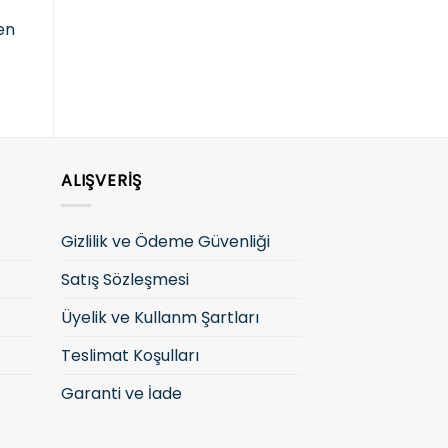
Fiyatları görmek ve
giriş yapın
g
fen
satın almak için lütfen
giriş yapın
ALIŞVERIŞ
Gizlilik ve Ödeme Güvenliği
Satış Sözleşmesi
Üyelik ve Kullanm Şartları
Teslimat Koşulları
Garanti ve İade