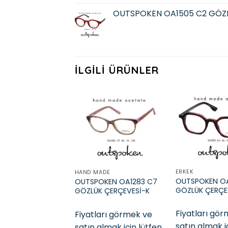
OUTSPOKEN OA1505 C2 GÖZ
İLGILI ÜRÜNLER
Add to
wishlist
ERKEK
HAND MADE
OUTSPOKEN O
OUTSPOKEN OA1283 C7
GÖZLÜK ÇERÇE
GÖZLÜK ÇERÇEVESİ-K
Fiyatları gö
Fiyatları görmek ve
satın almak i
satın almak için lütfen