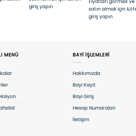
Fiyatları görmek ve
giriş yapın
satın almak için lüt
giriş yapın
LI MENÜ
BAYI İŞLEMLERI
kalar
Hakkımızda
nler
Bayi Kayıt
eksiyon
Bayi Giriş
ahsilat
Hesap Numaralari
İletişim