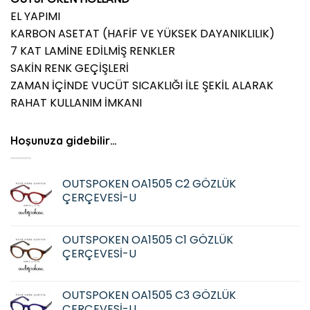
EL YAPIMI
KARBON ASETAT (HAFİF VE YÜKSEK DAYANIKLILIK)
7 KAT LAMİNE EDİLMİŞ RENKLER
SAKİN RENK GEÇİŞLERİ
ZAMAN İÇİNDE VUCÜT SICAKLIĞI İLE ŞEKİL ALARAK
RAHAT KULLANIM İMKANI
Hoşunuza gidebilir…
OUTSPOKEN OA1505 C2 GÖZLÜK
ÇERÇEVESİ-U
OUTSPOKEN OA1505 C1 GÖZLÜK
ÇERÇEVESİ-U
OUTSPOKEN OA1505 C3 GÖZLÜK
ÇERÇEVESİ-U