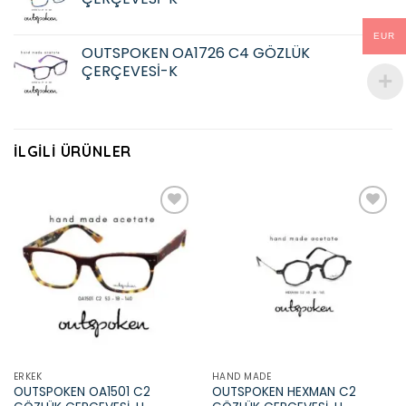
EUR
OUTSPOKEN OA1726 C4 GÖZLÜK
ÇERÇEVESİ-K
İLGILI ÜRÜNLER
Add to
Add to
wishlist
wishlist
ERKEK
HAND MADE
OUTSPOKEN OA1501 C2
OUTSPOKEN HEXMAN C2