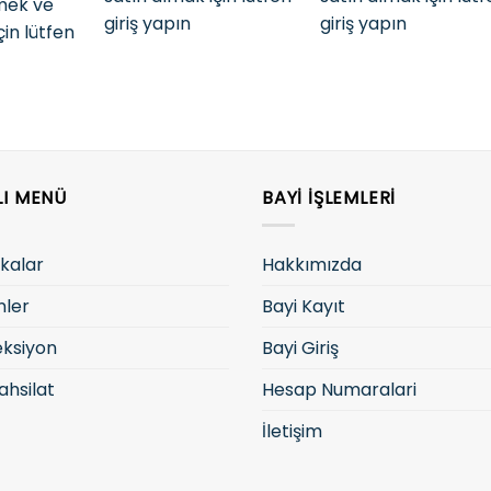
rmek ve
giriş yapın
giriş yapın
çin lütfen
LI MENÜ
BAYI İŞLEMLERI
kalar
Hakkımızda
nler
Bayi Kayıt
eksiyon
Bayi Giriş
ahsilat
Hesap Numaralari
İletişim