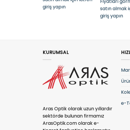
Fiyatları gö
giriş yapın
satın almak i
giriş yapın
KURUMSAL
HIZ
Mar
Ürü
Kol
e-T
Aras Optik olarak uzun yıllardır
sektörde bulunan firmamız
ArasOptik.com olarak e-