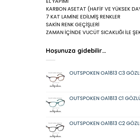
EL YAPIMI
KARBON ASETAT (HAFİF VE YÜKSEK DAY
7 KAT LAMİNE EDİLMİŞ RENKLER
SAKİN RENK GEÇİŞLERİ
ZAMAN İÇİNDE VUCÜT SICAKLIĞI İLE ŞE
Hoşunuza gidebilir…
OUTSPOKEN OA1813 C3 GÖZL
OUTSPOKEN OA1813 C1 GÖZL
OUTSPOKEN OA1813 C2 GÖZL