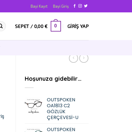
Bayi Kayıt
Bayi Giriş
SEPET /
0,00
€
GIRIŞ YAP
0
T
Hoşunuza gidebilir…
OUTSPOKEN
OA1813 C2
GÖZLÜK
iş
ÇERÇEVESİ-U
OUTSPOKEN