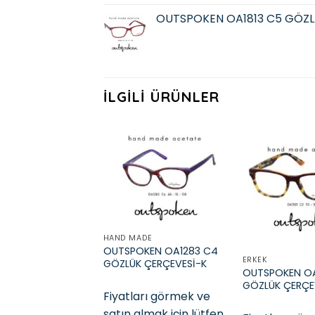
OUTSPOKEN OA1813 C5 GÖZL
İLGILI ÜRÜNLER
Add to
wishlist
HAND MADE
OUTSPOKEN OA1283 C4
ERKEK
GÖZLÜK ÇERÇEVESİ-K
OUTSPOKEN OA
GÖZLÜK ÇERÇE
Fiyatları görmek ve
satın almak için lütfen