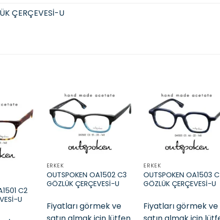
ÜK ÇERÇEVESİ-U
Add to
Add to
Add t
wishlist
wishlist
wishli
ERKEK
ERKEK
OUTSPOKEN OA1502 C3
OUTSPOKEN OA1503 
GÖZLÜK ÇERÇEVESİ-U
GÖZLÜK ÇERÇEVESİ-U
1501 C2
VESİ-U
Fiyatları görmek ve
Fiyatları görmek ve
satın almak için lütfen
satın almak için lüt