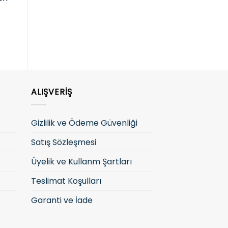
giriş yapın
giriş yapın
g
ALIŞVERIŞ
Gizlilik ve Ödeme Güvenliği
Satış Sözleşmesi
Üyelik ve Kullanm Şartları
Teslimat Koşulları
Garanti ve İade