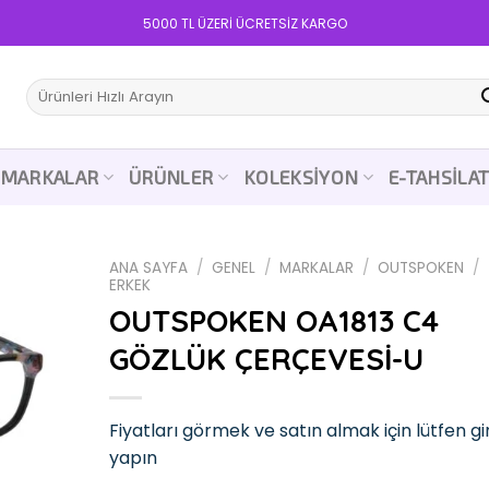
5000 TL ÜZERİ ÜCRETSİZ KARGO
Ara:
MARKALAR
ÜRÜNLER
KOLEKSIYON
E-TAHSILA
ANA SAYFA
/
GENEL
/
MARKALAR
/
OUTSPOKEN
/
ERKEK
OUTSPOKEN OA1813 C4
GÖZLÜK ÇERÇEVESİ-U
Add to
wishlist
Fiyatları görmek ve satın almak için lütfen gir
yapın