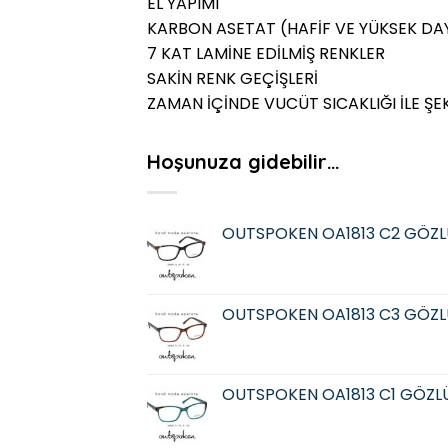
EL YAPIMI
KARBON ASETAT (HAFİF VE YÜKSEK DAY
7 KAT LAMİNE EDİLMİŞ RENKLER
SAKİN RENK GEÇİŞLERİ
ZAMAN İÇİNDE VUCÜT SICAKLIĞI İLE ŞE
Hoşunuza gidebilir…
OUTSPOKEN OA1813 C2 GÖZL
OUTSPOKEN OA1813 C3 GÖZL
OUTSPOKEN OA1813 C1 GÖZL